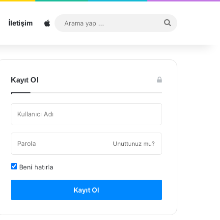
Sitemap
Arama
İletişim
yap
...
Kayıt Ol
Unuttunuz mu?
Beni hatırla
Kayıt Ol