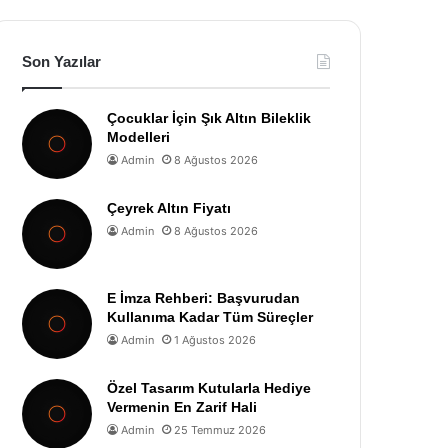
Son Yazılar
Çocuklar İçin Şık Altın Bileklik
Modelleri
Admin
8 Ağustos 2026
Çeyrek Altın Fiyatı
Admin
8 Ağustos 2026
E İmza Rehberi: Başvurudan
Kullanıma Kadar Tüm Süreçler
Admin
1 Ağustos 2026
Özel Tasarım Kutularla Hediye
Vermenin En Zarif Hali
Admin
25 Temmuz 2026