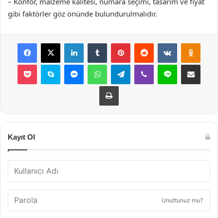
– Konfor, malzeme kalitesi, numara seçimi, tasarım ve fiyat
gibi faktörler göz önünde bulundurulmalıdır.
Facebook
X
LinkedIn
Tumblr
Pinterest
Reddit
VKontakte
Odnok
Pocket
Skype
Messenger
WhatsApp
Telegram
Viber
Line
E-Posta ile payla
Yazdır
Kayıt Ol
Unuttunuz mu?