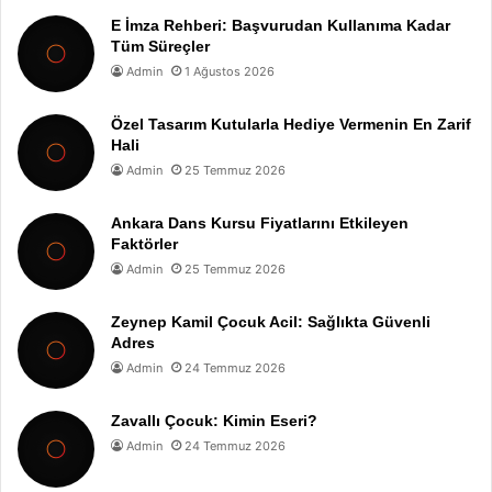
E İmza Rehberi: Başvurudan Kullanıma Kadar
Tüm Süreçler
Admin
1 Ağustos 2026
Özel Tasarım Kutularla Hediye Vermenin En Zarif
Hali
Admin
25 Temmuz 2026
Ankara Dans Kursu Fiyatlarını Etkileyen
Faktörler
Admin
25 Temmuz 2026
Zeynep Kamil Çocuk Acil: Sağlıkta Güvenli
Adres
Admin
24 Temmuz 2026
Zavallı Çocuk: Kimin Eseri?
Admin
24 Temmuz 2026