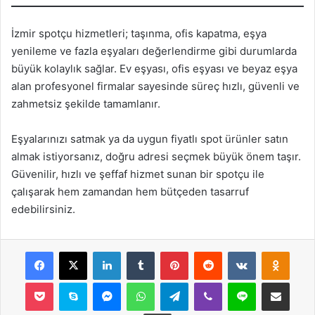
İzmir spotçu hizmetleri; taşınma, ofis kapatma, eşya
yenileme ve fazla eşyaları değerlendirme gibi durumlarda
büyük kolaylık sağlar. Ev eşyası, ofis eşyası ve beyaz eşya
alan profesyonel firmalar sayesinde süreç hızlı, güvenli ve
zahmetsiz şekilde tamamlanır.
Eşyalarınızı satmak ya da uygun fiyatlı spot ürünler satın
almak istiyorsanız, doğru adresi seçmek büyük önem taşır.
Güvenilir, hızlı ve şeffaf hizmet sunan bir spotçu ile
çalışarak hem zamandan hem bütçeden tasarruf
edebilirsiniz.
Facebook
X
LinkedIn
Tumblr
Pinterest
Reddit
VKontakte
Odnok
Pocket
Skype
Messenger
WhatsApp
Telegram
Viber
Line
E-Posta ile payla
Yazdır