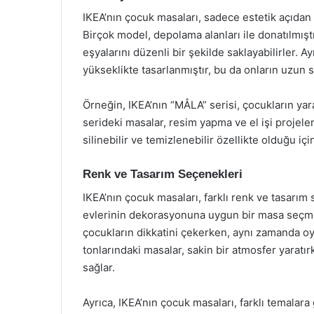
IKEA’nın çocuk masaları, sadece estetik açıdan 
Birçok model, depolama alanları ile donatılmış
eşyalarını düzenli bir şekilde saklayabilirler. Ay
yükseklikte tasarlanmıştır, bu da onların uzun s
Örneğin, IKEA’nın “MÅLA” serisi, çocukların yara
serideki masalar, resim yapma ve el işi projeleri
silinebilir ve temizlenebilir özellikte olduğu iç
Renk ve Tasarım Seçenekleri
IKEA’nın çocuk masaları, farklı renk ve tasarım
evlerinin dekorasyonuna uygun bir masa seçmele
çocukların dikkatini çekerken, aynı zamanda oyu
tonlarındaki masalar, sakin bir atmosfer yaratı
sağlar.
Ayrıca, IKEA’nın çocuk masaları, farklı temalar