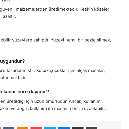
e güvenli malzemelerden üretilmektedir. Keskin köşeleri
 azaltır.
nebilir yüzeylere sahiptir. Yüzeyi nemli bir bezle silmek,
n uygundur?
öre tasarlanmıştır. Küçük çocuklar için alçak masalar,
bulunmaktadır.
e kadar süre dayanır?
en üretildiği için uzun ömürlüdür. Ancak, kullanım
bakım ve doğru kullanım ile masanın ömrü uzatılabilir.
st
Reddit
VKontakte
Odnoklassniki
Pocket
Skype
Messenger
E-Posta ile paylaş
Yazdır