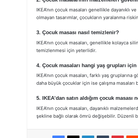
IKEA’nın çocuk masaları genellikle dayanıklı v
olmayan tasarımlar, çocukların yaralanma riskini
3. Çocuk masası nasıl temizlenir?
IKEA’nın çocuk masaları, genellikle kolayca sili
temizlenmesi için yeterlidir.
4. Çocuk masaları hangi yaş grupları içi
IKEA’nın çocuk masaları, farklı yaş gruplarına g
daha büyük çocuklar için ise çalışma masaları 
5. IKEA’dan satın aldığım çocuk masası n
IKEA’nın çocuk masaları, dayanıklı malzemelerd
şekline bağlı olarak ömrü değişebilir. Düzenli 
Facebook
X
LinkedIn
Tumblr
Pintere