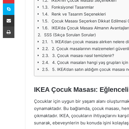
IKEA'nın Çocuk Masası Seçenekleri
Skype
Fonksiyonel Tasarımlar
Renk ve Tasarım Seçenekleri
E-Posta ile paylaş
Çocuk Masası Seçerken Dikkat Edilmesi 
Yazdır
IKEA'da Çocuk Masası Almanın Avantajlar
SSS (Sıkça Sorulan Sorular)
1. IKEA'dan çocuk masası alırken nelere d
2. Çocuk masalarının malzemeleri güvenli
3. Çocuk masası nasıl temizlenir?
4. Çocuk masaları hangi yaş grupları içi
5. IKEA'dan satın aldığım çocuk masası n
IKEA Çocuk Masası: Eğlenceli
Çocuklar için uygun bir yaşam alanı oluşturmak,
oynamaktadır. Bu bağlamda, çocuk masası, hem
çıkmaktadır. IKEA, çocukların ihtiyaçlarını kar
sunarak, ebeveynlerin bu konuda işini kolaylaş