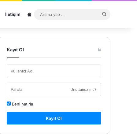
Sitemap
Arama
İletişim
yap
...
Kayıt Ol
Unuttunuz mu?
Beni hatırla
Kayıt Ol