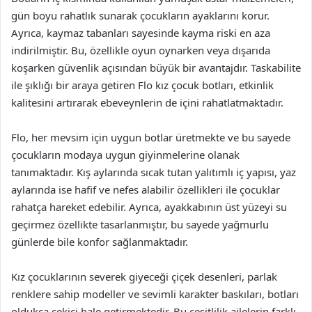
gün boyu rahatlık sunarak çocukların ayaklarını korur.
Ayrıca, kaymaz tabanları sayesinde kayma riski en aza
indirilmiştir. Bu, özellikle oyun oynarken veya dışarıda
koşarken güvenlik açısından büyük bir avantajdır. Taskabilite
ile şıklığı bir araya getiren Flo kız çocuk botları, etkinlik
kalitesini artırarak ebeveynlerin de içini rahatlatmaktadır.
Flo, her mevsim için uygun botlar üretmekte ve bu sayede
çocukların modaya uygun giyinmelerine olanak
tanımaktadır. Kış aylarında sıcak tutan yalıtımlı iç yapısı, yaz
aylarında ise hafif ve nefes alabilir özellikleri ile çocuklar
rahatça hareket edebilir. Ayrıca, ayakkabının üst yüzeyi su
geçirmez özellikte tasarlanmıştır, bu sayede yağmurlu
günlerde bile konfor sağlanmaktadır.
Kız çocuklarının severek giyeceği çiçek desenleri, parlak
renklere sahip modeller ve sevimli karakter baskıları, botları
oldukça çekici hale getirmektedir. Bu çeşitlilik ailelerin farklı