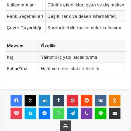
Kullanım Alanı
Günlük etkinlikler, oyun ve dış mekan
Renk Seçenekleri
Çeşitli renk ve desen alternatifleri
Çevre Duyarlılığı
Sürdürülebilir malzemeler kullanımı
Mevsim
Özellik
Kış
Yalıtımlı iç yapı, sıcak tutma
Bahar/Yaz
Hafif ve nefes alabilir özellik
Facebook
X
LinkedIn
Tumblr
Pinterest
Reddit
VKontakte
Odnok
Pocket
Skype
Messenger
WhatsApp
Telegram
Viber
Line
E-Posta ile payla
Yazdır