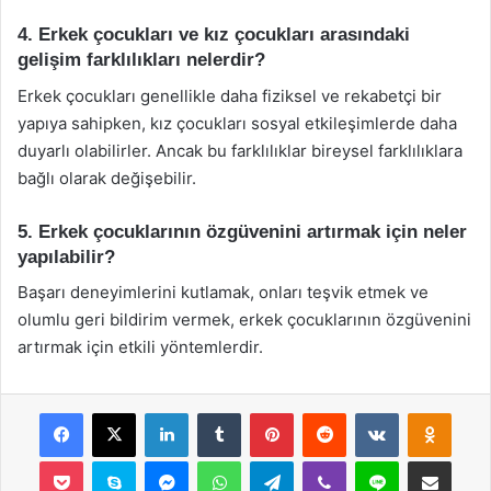
4. Erkek çocukları ve kız çocukları arasındaki
gelişim farklılıkları nelerdir?
Erkek çocukları genellikle daha fiziksel ve rekabetçi bir
yapıya sahipken, kız çocukları sosyal etkileşimlerde daha
duyarlı olabilirler. Ancak bu farklılıklar bireysel farklılıklara
bağlı olarak değişebilir.
5. Erkek çocuklarının özgüvenini artırmak için neler
yapılabilir?
Başarı deneyimlerini kutlamak, onları teşvik etmek ve
olumlu geri bildirim vermek, erkek çocuklarının özgüvenini
artırmak için etkili yöntemlerdir.
Facebook
X
LinkedIn
Tumblr
Pinterest
Reddit
VKontakte
Odnok
Pocket
Skype
Messenger
WhatsApp
Telegram
Viber
Line
E-Posta ile payla