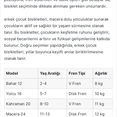
bisiklet seçiminde dikkate alınması gereken unsurlardır.
erkek çocuk bisikletleri, macera dolu yolculuklar sunarak
çocukların aktif ve sağlıklı bir yaşam sürmesine olanak
tanır. Bu bisikletler, çocukların keşfetme ruhunu geliştirir,
sosyal becerilerini arttırır ve fiziksel gelişimlerine katkıda
bulunur. Doğru seçimler yapıldığında, erkek çocuk
bisikletleri, yıllar boyunca keyifli anılar biriktirilmesine
olanak tanır.
Model
Yaş Aralığı
Fren Tipi
Ağırlık
Bahar 12
2-4
V Fren
8 kg
Yolcu 16
5-7
Disk Fren
10 kg
Kahraman 20
8-10
V Fren
11 kg
Macera 24
11-13
Disk Fren
12 kg