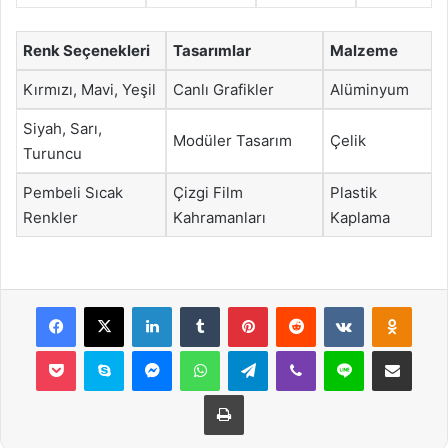
Renk Seçenekleri
Tasarımlar
Malzeme
Kırmızı, Mavi, Yeşil
Canlı Grafikler
Alüminyum
Siyah, Sarı,
Modüler Tasarım
Çelik
Turuncu
Pembeli Sıcak
Çizgi Film
Plastik
Renkler
Kahramanları
Kaplama
Facebook
X
LinkedIn
Tumblr
Pinterest
Reddit
VKontakte
Odnok
Pocket
Skype
Messenger
WhatsApp
Telegram
Viber
Line
E-Posta ile payla
Yazdır