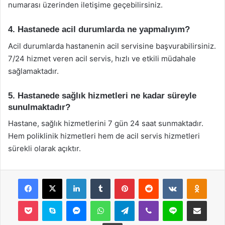
numarası üzerinden iletişime geçebilirsiniz.
4. Hastanede acil durumlarda ne yapmalıyım?
Acil durumlarda hastanenin acil servisine başvurabilirsiniz.
7/24 hizmet veren acil servis, hızlı ve etkili müdahale
sağlamaktadır.
5. Hastanede sağlık hizmetleri ne kadar süreyle
sunulmaktadır?
Hastane, sağlık hizmetlerini 7 gün 24 saat sunmaktadır.
Hem poliklinik hizmetleri hem de acil servis hizmetleri
sürekli olarak açıktır.
Facebook
X
LinkedIn
Tumblr
Pinterest
Reddit
VKontakte
Odnok
Pocket
Skype
Messenger
WhatsApp
Telegram
Viber
Line
E-Posta ile payla
Yazdır