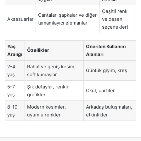
Çeşitli renk
Çantalar, şapkalar ve diğer
Aksesuarlar
ve desen
tamamlayıcı elemanlar
seçenekleri
Yaş
Önerilen Kullanım
Özellikler
Aralığı
Alanları
2-4
Rahat ve geniş kesim,
Günlük giyim, kreş
yaş
soft kumaşlar
5-7
Şık detaylar, renkli
Okul, partiler
yaş
grafikler
8-10
Modern kesimler,
Arkadaş buluşmaları,
yaş
uyumlu renkler
etkinlikler