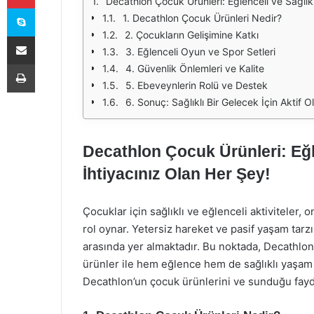
Decathlon Çocuk Ürünleri: Eğlenceli ve Sağlıklı
Skype
1. Decathlon Çocuk Ürünleri Nedir?
2. Çocukların Gelişimine Katkı
E-Posta ile paylaş
3. Eğlenceli Oyun ve Spor Setleri
Yazdır
4. Güvenlik Önlemleri ve Kalite
5. Ebeveynlerin Rolü ve Destek
6. Sonuç: Sağlıklı Bir Gelecek İçin Aktif O
Decathlon Çocuk Ürünleri: Eğlen
İhtiyacınız Olan Her Şey!
Çocuklar için sağlıklı ve eğlenceli aktiviteler, 
rol oynar. Yetersiz hareket ve pasif yaşam tarzı
arasında yer almaktadır. Bu noktada, Decathlon 
ürünler ile hem eğlence hem de sağlıklı yaşam 
Decathlon’un çocuk ürünlerini ve sunduğu fayd