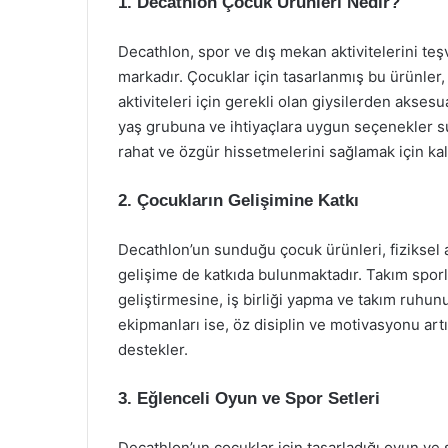
1. Decathlon Çocuk Ürünleri Nedir?
Decathlon, spor ve dış mekan aktivitelerini teş
markadır. Çocuklar için tasarlanmış bu ürünler
aktiviteleri için gerekli olan giysilerden aks
yaş grubuna ve ihtiyaçlara uygun seçenekler s
rahat ve özgür hissetmelerini sağlamak için kali
2. Çocukların Gelişimine Katkı
Decathlon’un sunduğu çocuk ürünleri, fiziksel a
gelişime de katkıda bulunmaktadır. Takım sporla
geliştirmesine, iş birliği yapma ve takım ruhu
ekipmanları ise, öz disiplin ve motivasyonu art
destekler.
3. Eğlenceli Oyun ve Spor Setleri
Decathlon’un çocuklar için tasarladığı oyun ve s