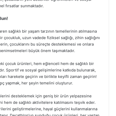
el fırsatlar sunmaktadır.
Olun!
ren sağlıklı bir yaşam tarzının temellerinin atılmasına
ir çocukluk, uzun vadede fiziksel sağlığı, zihin sağlığını
lerin, çocuklarını bu süreçte desteklemesi ve onlara
ı benimsetmeleri büyük önem taşımaktadır.
i çocuk ürünleri, hem eğlenceli hem de sağlıklı bir
ır. Sportif ve sosyal gelişimlerine katkıda bulunarak,
ları harekete geçirin ve birlikte keyifli zaman geçirin!
ngıç yapmak, her şeyin temelini oluşturur.
mlerini desteklemek için geniş bir ürün yelpazesine
 hem de sağlıklı aktivitelere katılmasını teşvik eder.
erini geliştirmelerine, hayal güçlerini kullanmalarına
tanır. Decathlon’un sunduğu çocuk ürünleri, her yaştan