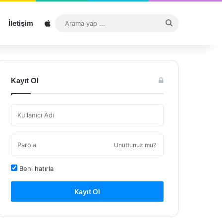
Sitemap
Arama
İletişim
yap
...
Kayıt Ol
Unuttunuz mu?
Beni hatırla
Kayıt Ol