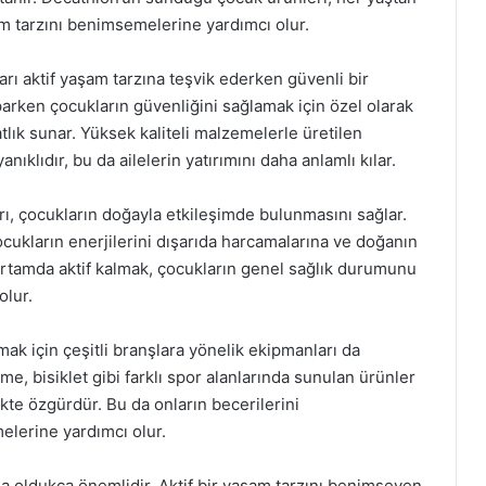
am tarzını benimsemelerine yardımcı olur.
arı aktif yaşam tarzına teşvik ederken güvenli bir
parken çocukların güvenliğini sağlamak için özel olarak
tlık sunar. Yüksek kaliteli malzemelerle üretilen
ıklıdır, bu da ailelerin yatırımını daha anlamlı kılar.
ı, çocukların doğayla etkileşimde bulunmasını sağlar.
ukların enerjilerini dışarıda harcamalarına ve doğanın
ortamda aktif kalmak, çocukların genel sağlık durumunu
olur.
rmak için çeşitli branşlara yönelik ekipmanları da
e, bisiklet gibi farklı spor alanlarında sunulan ürünler
kte özgürdür. Bu da onların becerilerini
elerine yardımcı olur.
da oldukça önemlidir. Aktif bir yaşam tarzını benimseyen