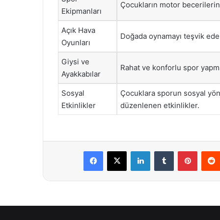
Çocukların motor becerilerini
Ekipmanları
Açık Hava
Doğada oynamayı teşvik eden
Oyunları
Giysi ve
Rahat ve konforlu spor yapma
Ayakkabılar
Sosyal
Çocuklara sporun sosyal yö
Etkinlikler
düzenlenen etkinlikler.
Facebook
X
LinkedIn
Tumblr
Pintere