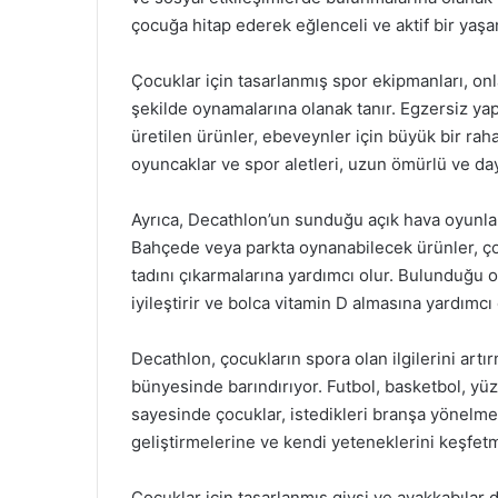
çocuğa hitap ederek eğlenceli ve aktif bir yaş
Çocuklar için tasarlanmış spor ekipmanları, onl
şekilde oynamalarına olanak tanır. Egzersiz ya
üretilen ürünler, ebeveynler için büyük bir raha
oyuncaklar ve spor aletleri, uzun ömürlü ve dayan
Ayrıca, Decathlon’un sunduğu açık hava oyunlar
Bahçede veya parkta oynanabilecek ürünler, çoc
tadını çıkarmalarına yardımcı olur. Bulunduğu 
iyileştirir ve bolca vitamin D almasına yardımcı 
Decathlon, çocukların spora olan ilgilerini artı
bünyesinde barındırıyor. Futbol, basketbol, yüzm
sayesinde çocuklar, istedikleri branşa yönelme
geliştirmelerine ve kendi yeteneklerini keşfetm
Çocuklar için tasarlanmış giysi ve ayakkabılar 