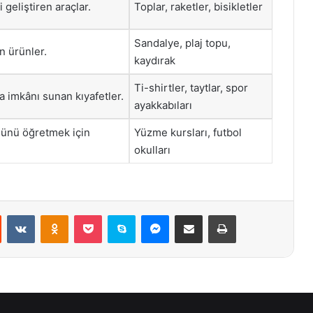
 geliştiren araçlar.
Toplar, raketler, bisikletler
Sandalye, plaj topu,
 ürünler.
kaydırak
Ti-shirtler, taytlar, spor
 imkânı sunan kıyafetler.
ayakkabıları
nünü öğretmek için
Yüzme kursları, futbol
okulları
st
Reddit
VKontakte
Odnoklassniki
Pocket
Skype
Messenger
E-Posta ile paylaş
Yazdır