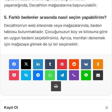
yaşandığında, Decathlon mağazalarına başvurulabilir.
5. Farklı bedenler arasında nasıl seçim yapabilirim?
Decathlon’un web sitesinde veya mağazalarında, beden
tablosu bulunmaktadır. Çocuğunuzun boy ve kilosuna göre
en uygun bedeni seçebilirsiniz. Ayrıca, montları denemek
için mağazaya gitmek de iyi bir seçenektir.
Facebook
X
LinkedIn
Tumblr
Pinterest
Reddit
VKontakte
Odnok
Pocket
Skype
Messenger
WhatsApp
Telegram
Viber
Line
E-Posta ile payla
Yazdır
Kayıt Ol