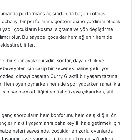
 zamanda performans açısından da başarılı olması
de daha iyi bir performans göstermesine yardımcı olacak
an yapı, çocukların koşma, sıçrama ve yön değiştirme
rdımcı olur. Bu sayede, çocuklar hem eğlenir hem de
ekleştirebilirler.
l bir spor ayakkabısıdır. Konfor, dayanıklılık ve
beveynler için cazip bir seçenek haline getiriyor.
 gözdesi olmayı başaran Curry 6, aktif bir yaşam tarzına
ktır. Hem oyun oynarken hem de spor yaparken rahatlıkla
isini ve hareketliliğini en üst düzeye çıkarırken, stil
ı, genç sporcuların hem konforunu hem de şıklığını ön
ençlerin aktif yaşamlarını daha keyifli hale getirmek için
if malzemeleri sayesinde, çocuklar en zorlu oyunlarda
mik tasarımı, ayak yapısına mükemmel uyum sağlarken,