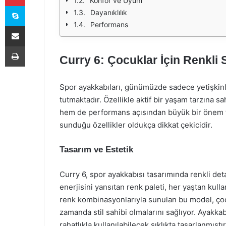
Konfor ve Uyum
Skype
Dayanıklılık
Performans
E-Posta ile paylaş
Yazdır
Curry 6: Çocuklar İçin Renkli 
Spor ayakkabıları, günümüzde sadece yetişkinle
tutmaktadır. Özellikle aktif bir yaşam tarzına 
hem de performans açısından büyük bir önem ta
sunduğu özellikler oldukça dikkat çekicidir.
Tasarım ve Estetik
Curry 6, spor ayakkabısı tasarımında renkli deta
enerjisini yansıtan renk paleti, her yaştan kulla
renk kombinasyonlarıyla sunulan bu model, çoc
zamanda stil sahibi olmalarını sağlıyor. Ayakka
rahatlıkla kullanılabilecek şıklıkta tasarlanmıştır