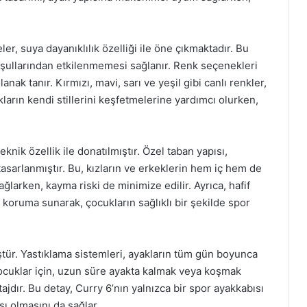
r, suya dayanıklılık özelliği ile öne çıkmaktadır. Bu
şullarından etkilenmemesi sağlanır. Renk seçenekleri
lanak tanır. Kırmızı, mavi, sarı ve yeşil gibi canlı renkler,
arın kendi stillerini keşfetmelerine yardımcı olurken,
knik özellik ile donatılmıştır. Özel taban yapısı,
arlanmıştır. Bu, kızların ve erkeklerin hem iç hem de
ğlarken, kayma riski de minimize edilir. Ayrıca, hafif
 koruma sunarak, çocukların sağlıklı bir şekilde spor
ştür. Yastıklama sistemleri, ayakların tüm gün boyunca
 çocuklar için, uzun süre ayakta kalmak veya koşmak
jdır. Bu detay, Curry 6’nın yalnızca bir spor ayakkabısı
sı olmasını da sağlar.