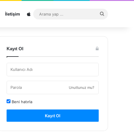
Sitemap
Arama
İletişim
yap
...
Kayıt Ol
Unuttunuz mu?
Beni hatırla
Kayıt Ol