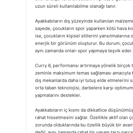
uzun süreli kullanılabilme olanağı tanır.
Ayakkabıların dış yüzeyinde kullanılan malzemele
sayede, çocukların spor yaparken kötü hava ko
ise, çocukların kişisel stillerini yansıtmalarına o
enerjik bir görünüm oluşturur. Bu durum, çocukl
aynı zamanda onları spor yapmaya teşvik eder.
Curry 6, performansı artırmaya yönelik birçok te
zeminle maksimum temas sağlaması amacıyla tas
dış mekanlarda daha iyi tutuş elde etmelerini sa
orta taban teknolojisi, darbelere karşı optimum
yapmalarını destekler.
Ayakkabıların iç kısmı da dikkatlice düşünülmü
rahat hissetmesini sağlar. Özellikle aktif olan
zorunda olduklarında bu özellik büyük bir avanta
değil, aynı zamanda rahat bir yaşam tarzı parça