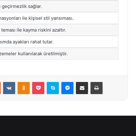
 geçirmezlik sağlar.
syonları ile kişisel stil yansıması.
ması ile kayma riskini azaltır.
ımda ayakları rahat tutar.
meler kullanılarak üretilmiştir.
st
Reddit
VKontakte
Odnoklassniki
Pocket
Skype
Messenger
E-Posta ile paylaş
Yazdır