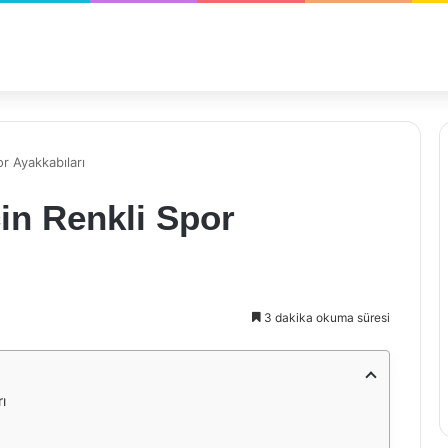
or Ayakkabıları
çin Renkli Spor
3 dakika okuma süresi
ı