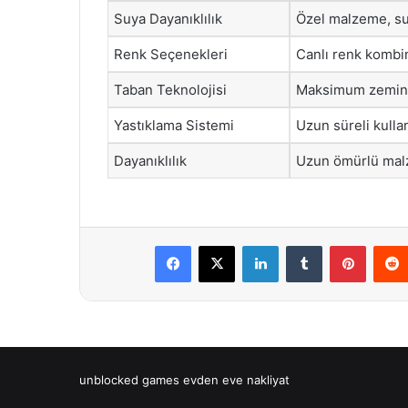
Suya Dayanıklılık
Özel malzeme, su
Renk Seçenekleri
Canlı renk kombina
Taban Teknolojisi
Maksimum zemin te
Yastıklama Sistemi
Uzun süreli kullan
Dayanıklılık
Uzun ömürlü malze
Facebook
X
LinkedIn
Tumblr
Pintere
unblocked games
evden eve nakliyat