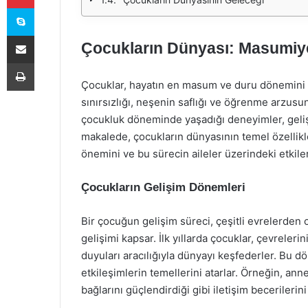
Skype
E-Posta ile paylaş
Çocukların Dünyası: Masumiyet
Yazdır
Çocuklar, hayatın en masum ve duru dönemini t
sınırsızlığı, neşenin saflığı ve öğrenme arzusun
çocukluk döneminde yaşadığı deneyimler, gelişi
makalede, çocukların dünyasının temel özellik
önemini ve bu sürecin aileler üzerindeki etkile
Çocukların Gelişim Dönemleri
Bir çocuğun gelişim süreci, çeşitli evrelerden ol
gelişimi kapsar. İlk yıllarda çocuklar, çevrele
duyuları aracılığıyla dünyayı keşfederler. Bu 
etkileşimlerin temellerini atarlar. Örneğin, ann
bağlarını güçlendirdiği gibi iletişim becerilerini 