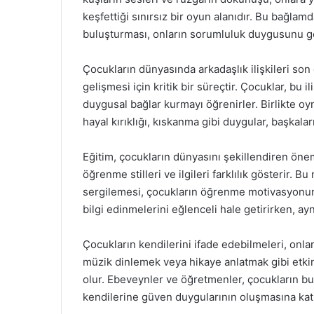
keşfettiği sınırsız bir oyun alanıdır. Bu bağlam
buluşturması, onların sorumluluk duygusunu geli
Çocukların dünyasında arkadaşlık ilişkileri son
gelişmesi için kritik bir süreçtir. Çocuklar, bu i
duygusal bağlar kurmayı öğrenirler. Birlikte oy
hayal kırıklığı, kıskanma gibi duygular, başkalar
Eğitim, çocukların dünyasını şekillendiren öne
öğrenme stilleri ve ilgileri farklılık gösterir. 
sergilemesi, çocukların öğrenme motivasyonunu
bilgi edinmelerini eğlenceli hale getirirken, a
Çocukların kendilerini ifade edebilmeleri, onl
müzik dinlemek veya hikaye anlatmak gibi etkin
olur. Ebeveynler ve öğretmenler, çocukların bu 
kendilerine güven duygularının oluşmasına katk