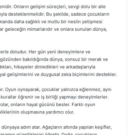
nidir. Onların gelişim süreçleri, sevgi dolu bir aile
ığıyla desteklenmelidir. Bu şekilde, sadece çocukların
zamanda daha sağlıklı ve mutlu bir neslin yetişmesi
lar geleceğin mimarlarıdır ve onlara sunulan dünya,
lerle doludur. Her gün yeni deneyimlere ve
n gözünden bakıldığında dünya, sonsuz bir merak ve
kları, hikayeler dinledikleri ve arkadaşlarıyla
al gelişimlerini ve duygusal zeka biçimlerini destekler.
ır. Oyun oynayarak, çocuklar yalnızca eğlenmez, aynı
kurallar öğrenir ve iş birliği yapmayı deneyimlerler.
yolar, onların hayal gücünü besler. Farklı oyun
liklerinin oluşmasına yardımcı olur.
r dünyaya adım atar. Ağaçların altında yapılan keşifler,
aşamın güzelliklerini öğretir. Doğa, çocukların