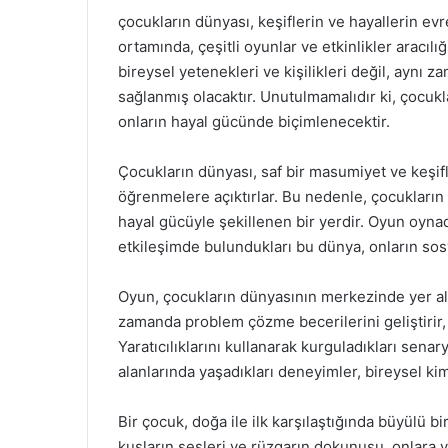
çocukların dünyası, keşiflerin ve hayallerin evre
ortamında, çeşitli oyunlar ve etkinlikler aracıl
bireysel yetenekleri ve kişilikleri değil, aynı 
sağlanmış olacaktır. Unutulmamalıdır ki, çocuk
onların hayal gücünde biçimlenecektir.
Çocukların dünyası, saf bir masumiyet ve keşif
öğrenmelere açıktırlar. Bu nedenle, çocukları
hayal gücüyle şekillenen bir yerdir. Oyun oynadı
etkileşimde bulundukları bu dünya, onların sosy
Oyun, çocukların dünyasının merkezinde yer al
zamanda problem çözme becerilerini geliştirir, 
Yaratıcılıklarını kullanarak kurguladıkları senar
alanlarında yaşadıkları deneyimler, bireysel kim
Bir çocuk, doğa ile ilk karşılaştığında büyülü bi
kuşların sesleri ve rüzgarın dokunuşu, onlara y