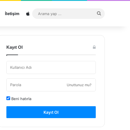
Sitemap
Arama
İletişim
yap
...
Kayıt Ol
Unuttunuz mu?
Beni hatırla
Kayıt Ol