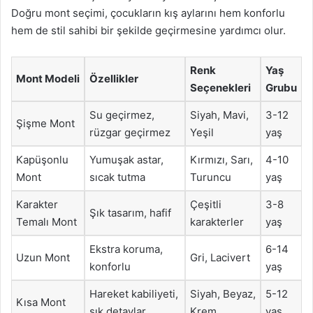
Doğru mont seçimi, çocukların kış aylarını hem konforlu
hem de stil sahibi bir şekilde geçirmesine yardımcı olur.
Renk
Yaş
Mont Modeli
Özellikler
Seçenekleri
Grubu
Su geçirmez,
Siyah, Mavi,
3-12
Şişme Mont
rüzgar geçirmez
Yeşil
yaş
Kapüşonlu
Yumuşak astar,
Kırmızı, Sarı,
4-10
Mont
sıcak tutma
Turuncu
yaş
Karakter
Çeşitli
3-8
Şık tasarım, hafif
Temalı Mont
karakterler
yaş
Ekstra koruma,
6-14
Uzun Mont
Gri, Lacivert
konforlu
yaş
Hareket kabiliyeti,
Siyah, Beyaz,
5-12
Kısa Mont
şık detaylar
Krem
yaş