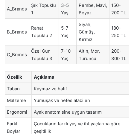
Şık Topuklu
3-5
Pembe, Mavi,
150-
A_Brands
1
Yaş
Beyaz
200 TL
Siyah,
Rahat
5-7
180-
B_Brands
Gümüş,
Topuklu 2
Yaş
250 TL
Kırmızı
Özel Gün
7-10
Altın, Mor,
200-
C_Brands
Topuklu 3
Yaş
Turuncu
300 TL
Özellik
Açıklama
Taban
Kaymaz ve hafif
Malzeme
Yumuşak ve nefes alabilen
Ergonomi
Ayak anatomisine uygun tasarım
Farklı
Çocukların farklı yaş ve ihtiyaçlarına göre
Boylar
çeşitlilik