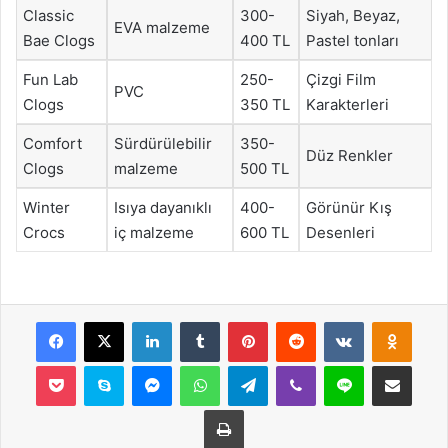
Classic
300-
Siyah, Beyaz,
EVA malzeme
Bae Clogs
400 TL
Pastel tonları
Fun Lab
250-
Çizgi Film
PVC
Clogs
350 TL
Karakterleri
Comfort
Sürdürülebilir
350-
Düz Renkler
Clogs
malzeme
500 TL
Winter
Isıya dayanıklı
400-
Görünür Kış
Crocs
iç malzeme
600 TL
Desenleri
Facebook
X
LinkedIn
Tumblr
Pinterest
Reddit
VKontakte
Odnok
Pocket
Skype
Messenger
WhatsApp
Telegram
Viber
Line
E-Posta ile payla
Yazdır