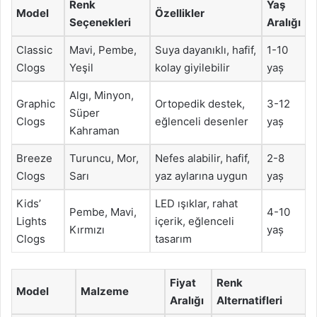
Renk
Yaş
Model
Özellikler
Seçenekleri
Aralığı
Classic
Mavi, Pembe,
Suya dayanıklı, hafif,
1-10
Clogs
Yeşil
kolay giyilebilir
yaș
Algı, Minyon,
Graphic
Ortopedik destek,
3-12
Süper
Clogs
eğlenceli desenler
yaș
Kahraman
Breeze
Turuncu, Mor,
Nefes alabilir, hafif,
2-8
Clogs
Sarı
yaz aylarına uygun
yaș
Kids’
LED ışıklar, rahat
Pembe, Mavi,
4-10
Lights
içerik, eğlenceli
Kırmızı
yaș
Clogs
tasarım
Fiyat
Renk
Model
Malzeme
Aralığı
Alternatifleri