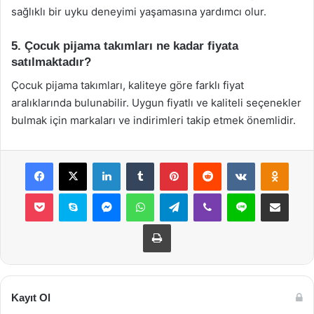
sağlıklı bir uyku deneyimi yaşamasına yardımcı olur.
5. Çocuk pijama takımları ne kadar fiyata
satılmaktadır?
Çocuk pijama takımları, kaliteye göre farklı fiyat
aralıklarında bulunabilir. Uygun fiyatlı ve kaliteli seçenekler
bulmak için markaları ve indirimleri takip etmek önemlidir.
Facebook
X
LinkedIn
Tumblr
Pinterest
Reddit
VKontakte
Odnok
Pocket
Skype
Messenger
WhatsApp
Telegram
Viber
Line
E-Posta ile payla
Yazdır
Kayıt Ol