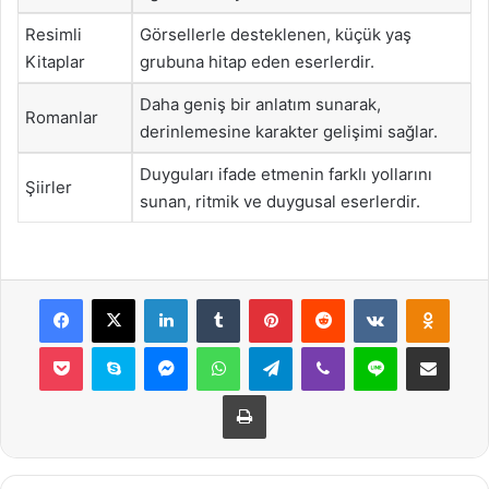
Resimli
Görsellerle desteklenen, küçük yaş
Kitaplar
grubuna hitap eden eserlerdir.
Daha geniş bir anlatım sunarak,
Romanlar
derinlemesine karakter gelişimi sağlar.
Duyguları ifade etmenin farklı yollarını
Şiirler
sunan, ritmik ve duygusal eserlerdir.
Facebook
X
LinkedIn
Tumblr
Pinterest
Reddit
VKontakte
Odnok
Pocket
Skype
Messenger
WhatsApp
Telegram
Viber
Line
E-Posta ile payla
Yazdır