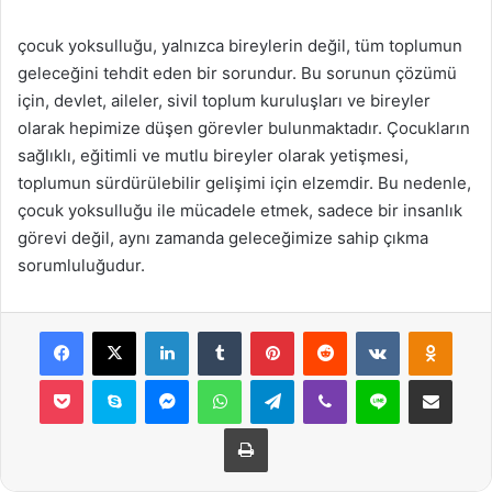
çocuk yoksulluğu, yalnızca bireylerin değil, tüm toplumun
geleceğini tehdit eden bir sorundur. Bu sorunun çözümü
için, devlet, aileler, sivil toplum kuruluşları ve bireyler
olarak hepimize düşen görevler bulunmaktadır. Çocukların
sağlıklı, eğitimli ve mutlu bireyler olarak yetişmesi,
toplumun sürdürülebilir gelişimi için elzemdir. Bu nedenle,
çocuk yoksulluğu ile mücadele etmek, sadece bir insanlık
görevi değil, aynı zamanda geleceğimize sahip çıkma
sorumluluğudur.
Facebook
X
LinkedIn
Tumblr
Pinterest
Reddit
VKontakte
Odnok
Pocket
Skype
Messenger
WhatsApp
Telegram
Viber
Line
E-Posta ile payla
Yazdır