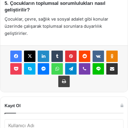
5. Çocukların toplumsal sorumlulukları nasıl
geliştirilir?
Çocuklar, çevre, sağlık ve sosyal adalet gibi konular
üzerinde çalışarak toplumsal sorunlara duyarlılık
geliştirirler.
Facebook
X
LinkedIn
Tumblr
Pinterest
Reddit
VKontakte
Odnok
Pocket
Skype
Messenger
WhatsApp
Telegram
Viber
Line
E-Posta ile payla
Yazdır
Kayıt Ol