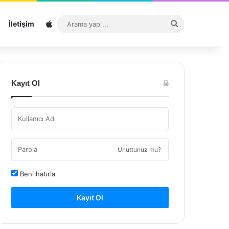
Sitemap
Arama
İletişim
yap
...
Kayıt Ol
Unuttunuz mu?
Beni hatırla
Kayıt Ol