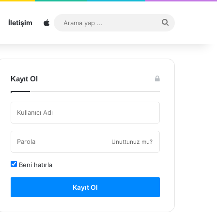
Sitemap
Arama
İletişim
yap
...
Kayıt Ol
Unuttunuz mu?
Beni hatırla
Kayıt Ol