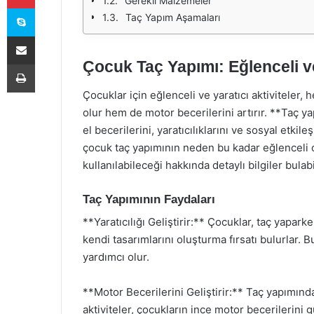
Gerekli Malzemeler
Skype
Taç Yapım Aşamaları
E-Posta ile paylaş
Çocuk Taç Yapımı: Eğlenceli ve
Yazdır
Çocuklar için eğlenceli ve yaratıcı aktiviteler,
olur hem de motor becerilerini artırır. **Taç yap
el becerilerini, yaratıcılıklarını ve sosyal etkil
çocuk taç yapımının neden bu kadar eğlenceli o
kullanılabileceği hakkında detaylı bilgiler bulabi
Taç Yapımının Faydaları
**Yaratıcılığı Geliştirir:** Çocuklar, taç yapar
kendi tasarımlarını oluşturma fırsatı bulurlar. Bu
yardımcı olur.
**Motor Becerilerini Geliştirir:** Taç yapımınd
aktiviteler, çocukların ince motor becerilerini g