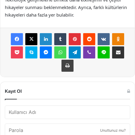
hikayeler sunması beklenmektedir. Ayrıca, farklı kültürlerin
hikayeleri daha fazla yer bulabilir.
Facebook
X
LinkedIn
Tumblr
Pinterest
Reddit
VKontakte
Odnok
Pocket
Skype
Messenger
WhatsApp
Telegram
Viber
Line
E-Posta ile payla
Yazdır
Kayıt Ol
Unuttunuz mu?