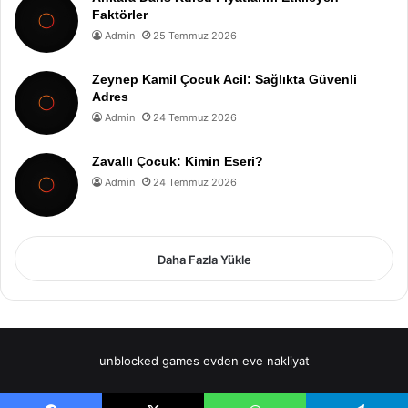
Faktörler
Admin
25 Temmuz 2026
Zeynep Kamil Çocuk Acil: Sağlıkta Güvenli
Adres
Admin
24 Temmuz 2026
Zavallı Çocuk: Kimin Eseri?
Admin
24 Temmuz 2026
Daha Fazla Yükle
unblocked games
evden eve nakliyat