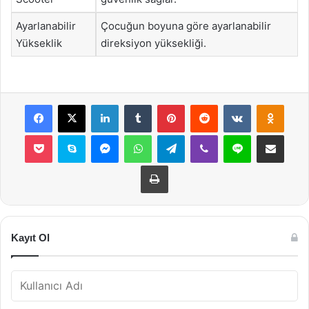
Ayarlanabilir
Çocuğun boyuna göre ayarlanabilir
Yükseklik
direksiyon yüksekliği.
Facebook
X
LinkedIn
Tumblr
Pinterest
Reddit
VKontakte
Odnok
Pocket
Skype
Messenger
WhatsApp
Telegram
Viber
Line
E-Posta ile payla
Yazdır
Kayıt Ol