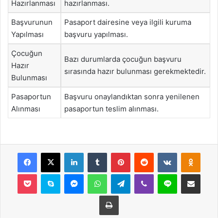
Hazırlanması
hazırlanması.
Başvurunun
Pasaport dairesine veya ilgili kuruma
Yapılması
başvuru yapılması.
Çocuğun
Bazı durumlarda çocuğun başvuru
Hazır
sırasında hazır bulunması gerekmektedir.
Bulunması
Pasaportun
Başvuru onaylandıktan sonra yenilenen
Alınması
pasaportun teslim alınması.
Facebook
X
LinkedIn
Tumblr
Pinterest
Reddit
VKontakte
Odnok
Pocket
Skype
Messenger
WhatsApp
Telegram
Viber
Line
E-Posta ile payla
Yazdır