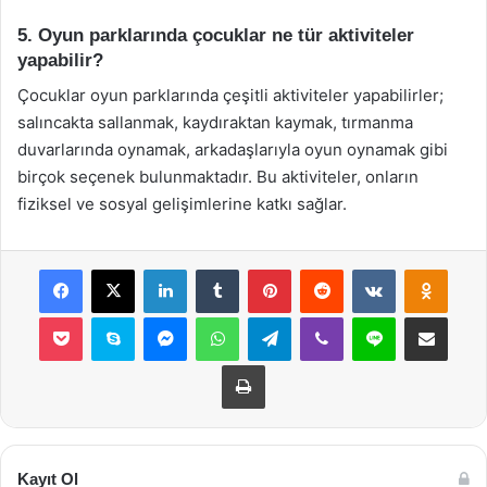
5. Oyun parklarında çocuklar ne tür aktiviteler
yapabilir?
Çocuklar oyun parklarında çeşitli aktiviteler yapabilirler;
salıncakta sallanmak, kaydıraktan kaymak, tırmanma
duvarlarında oynamak, arkadaşlarıyla oyun oynamak gibi
birçok seçenek bulunmaktadır. Bu aktiviteler, onların
fiziksel ve sosyal gelişimlerine katkı sağlar.
Facebook
X
LinkedIn
Tumblr
Pinterest
Reddit
VKontakte
Odnok
Pocket
Skype
Messenger
WhatsApp
Telegram
Viber
Line
E-Posta ile payla
Yazdır
Kayıt Ol