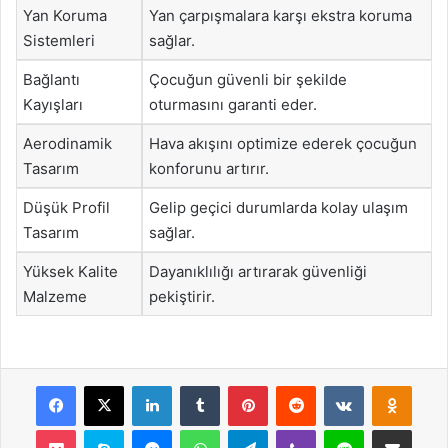
Yan Koruma
Yan çarpışmalara karşı ekstra koruma
Sistemleri
sağlar.
Bağlantı
Çocuğun güvenli bir şekilde
Kayışları
oturmasını garanti eder.
Aerodinamik
Hava akışını optimize ederek çocuğun
Tasarım
konforunu artırır.
Düşük Profil
Gelip geçici durumlarda kolay ulaşım
Tasarım
sağlar.
Yüksek Kalite
Dayanıklılığı artırarak güvenliği
Malzeme
pekiştirir.
Facebook
X
LinkedIn
Tumblr
Pinterest
Reddit
VKontakte
Odnok
Pocket
Skype
Messenger
WhatsApp
Telegram
Viber
Line
E-Posta ile payla