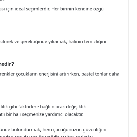
 için ideal seçimlerdir. Her birinin kendine özgü
silmek ve gerektiğinde yıkamak, halının temizliğini
nedir?
renkler çocukların enerjisini artırırken, pastel tonlar daha
lık gibi faktörlere bağlı olarak değişiklik
lı bir halı seçmenize yardımcı olacaktır.
 önünde bulundurmak, hem çocuğunuzun güvenliğini
sından son derece önemlidir. Doğru seçimler,