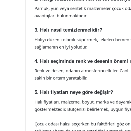
Pamuk, yün veya sentetik malzemeler çocuk odası
avantajları bulunmaktadır.
3. Halı nasıl temizlenmelidir?
Halıyı düzenli olarak süpürmek, lekeleri hemen 
sağlamanın en iyi yoludur.
4. Halı seçiminde renk ve desenin önemi 
Renk ve desen, odanın atmosferini etkiler. Canlı 
sakin bir ortam yaratabilir.
5. Halı fiyatları neye göre değişir?
Halı fiyatları, malzeme, boyut, marka ve dayanıklı
göstermektedir. Bütçenizi belirlemek, uygun fiyat
Çocuk odası halısı seçerken bu faktörleri göz
sağlamak hem de odanın estetiğini artırmak açı