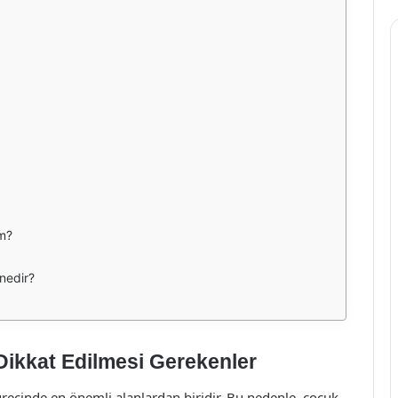
im?
nedir?
Dikkat Edilmesi Gerekenler
ecinde en önemli alanlardan biridir. Bu nedenle, çocuk