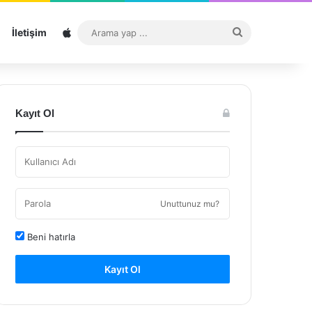
Sitemap
Arama
İletişim
yap
...
Kayıt Ol
Unuttunuz mu?
Beni hatırla
Kayıt Ol