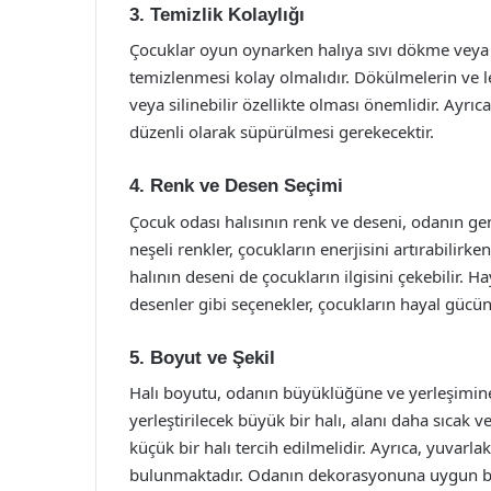
3. Temizlik Kolaylığı
Çocuklar oyun oynarken halıya sıvı dökme veya ki
temizlenmesi kolay olmalıdır. Dökülmelerin ve lek
veya silinebilir özellikte olması önemlidir. Ayrıc
düzenli olarak süpürülmesi gerekecektir.
4. Renk ve Desen Seçimi
Çocuk odası halısının renk ve deseni, odanın gen
neşeli renkler, çocukların enerjisini artırabilirke
halının deseni de çocukların ilgisini çekebilir. H
desenler gibi seçenekler, çocukların hayal gücünü 
5. Boyut ve Şekil
Halı boyutu, odanın büyüklüğüne ve yerleşimine
yerleştirilecek büyük bir halı, alanı daha sıcak v
küçük bir halı tercih edilmelidir. Ayrıca, yuvarlak
bulunmaktadır. Odanın dekorasyonuna uygun bir 