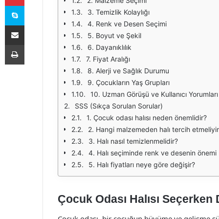
2. Malzeme Seçimi
Skype
3. Temizlik Kolaylığı
4. Renk ve Desen Seçimi
E-Posta ile paylaş
5. Boyut ve Şekil
Yazdır
6. Dayanıklılık
7. Fiyat Aralığı
8. Alerji ve Sağlık Durumu
9. Çocukların Yaş Grupları
10. Uzman Görüşü ve Kullanıcı Yorumları
SSS (Sıkça Sorulan Sorular)
1. Çocuk odası halısı neden önemlidir?
2. Hangi malzemeden halı tercih etmeliy
3. Halı nasıl temizlenmelidir?
4. Halı seçiminde renk ve desenin önemi 
5. Halı fiyatları neye göre değişir?
Çocuk Odası Halısı Seçerken 
Çocuk odası, bir çocuğun büyüme ve gelişme sür