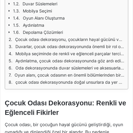
Duvar Süslemeleri
Mobilya Seçimi
Oyun Alanı Oluşturma
Aydınlatma
Depolama Çözümleri
Çocuk odası dekorasyonu, çocukların hayal gücünü ve yaratıcılığını desteklemenin yanı sıra, onların kişisel alanlarını da yansıtmalıdır. Bu nedenle, odanın tasarımında renkli ve eğlenceli unsurlar kullanmak oldukça önemlidir. Renklerin psikolojik etkileri göz önüne alındığında, canlı ve neşeli renkler, çocukların ruh halini olumlu yönde etkileyebilir. Örneğin, sarı gibi canlı tonlar enerji verirken, mavi gibi sakin renkler huzur hissi yaratır. Bu nedenle, odada kullanılan renklerin dengeli bir şekilde seçilmesi ve kombinlenmesi gerekmektedir.
Duvarlar, çocuk odası dekorasyonunda önemli bir rol oynar. Duvarları boyarken veya duvar kağıdı seçerken, çocukların ilgi alanlarına yönelik temalar tercih edilebilir. Örneğin, sevdikleri çizgi film karakterlerinin yer aldığı duvar kağıtları, odanın atmosferini neşelendirebilir. Ayrıca, boyanabilir duvarlar da çocukların yaratıcılığını desteklemek için harika bir fırsat sunar. Çocuklar, bu duvarları kendi hayal güçlerine göre tasarlayabilir ve sürekli değişen bir sanat eseri yaratabilirler.
Mobilya seçiminde de renkli ve eğlenceli parçalar tercih edilebilir. Çocuk masası, sandalyeleri veya yatak başlığı gibi mobilyalarda canlı renkler kullanmak, odanın genel havasını canlandırır. Ayrıca, fonksiyonel mobilyalar seçmek de oldukça önemlidir. Örneğin, saklama alanı sunan renkli kutular veya raflar, hem düzen sağlar hem de odanın dekorasyonunu zenginleştirir. Bu tür mobilyalar, çocukların eşyalarını düzenlemelerine yardımcı olurken, aynı zamanda odanın estetiğine katkıda bulunur.
Aydınlatma, çocuk odası dekorasyonunda göz ardı edilmemesi gereken bir diğer unsurdur. Renkli abajurlar veya şirin lambalar kullanarak, odanın atmosferini değiştirmek mümkündür. Farklı ışık kaynakları ile odanın farklı alanlarını aydınlatmak, çocukların oyun oynarken veya kitap okurken daha keyifli bir ortamda bulunmalarını sağlar. Ayrıca, gece lambaları da çocukların uyku saatlerinde huzur bulmalarına yardımcı olur. Eğlenceli tasarımlara sahip gece lambaları, odanın dekorasyonuna da katkıda bulunur.
Oda dekorasyonunda duvar süslemeleri ve aksesuarlar önemli bir yer tutar. Renkli tablolar, posterler veya çocukların kendi yaptığı sanat eserleri, duvarları süsleyerek kişisel bir dokunuş kazandırır. Ayrıca, yastıklar, halılar ve perdeler gibi tekstil ürünlerinde renkli desenler kullanmak, odanın enerjisini artırır. Eğlenceli karakterlerin ve hayvan figürlerinin yer aldığı tekstil ürünleri, çocukların hayal dünyasına hitap eder ve odada sıcak bir atmosfer yaratır.
Oyun alanı, çocuk odasının en önemli bölümlerinden biridir. Oyun halıları, yastıklar ve renkli oyuncak kutları ile donatılan bir köşe, çocukların hayal güçlerini geliştirmelerine olanak tanır. Oyun alanında kullanılan renkli ve eğlenceli aksesuarlar, çocukların oyun oynarken daha mutlu hissetmelerine yardımcı olur. Ayrıca, bu alanın düzenli ve ferah olmasına dikkat etmek, çocukların daha rahat oynamasını sağlar.
çocuk odası dekorasyonunda doğal unsurlara da yer vermek önemlidir. Bitkiler, odanın havasını tazelerken, aynı zamanda estetik bir görünüm sunar. Renkli saksılarla yerleştirilen bitkiler, odanın renk paletini tamamlayabilir. Ayrıca, doğal malzemelerden yapılmış oyuncaklar ve dekoratif objeler, çocuklara doğayı tanıtmanın yanı sıra, sağlıklı bir yaşam alanı oluşturmaya yardımcı olur. Bu unsurlar, çocuk odasının hem eğlenceli hem de sağlıklı bir ortam olmasına katkı sağlar.
Çocuk Odası Dekorasyonu: Renkli ve
Eğlenceli Fikirler
Çocuk odası, bir çocuğun hayal gücünü geliştirdiği, oyun
oynadığı ve dinlendiği özel bir alandır. Bu nedenle,