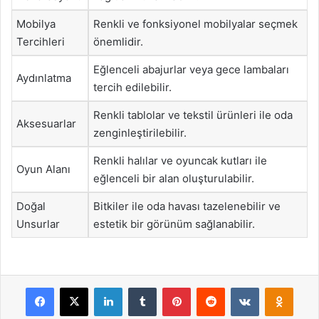
Mobilya
Renkli ve fonksiyonel mobilyalar seçmek
Tercihleri
önemlidir.
Eğlenceli abajurlar veya gece lambaları
Aydınlatma
tercih edilebilir.
Renkli tablolar ve tekstil ürünleri ile oda
Aksesuarlar
zenginleştirilebilir.
Renkli halılar ve oyuncak kutları ile
Oyun Alanı
eğlenceli bir alan oluşturulabilir.
Doğal
Bitkiler ile oda havası tazelenebilir ve
Unsurlar
estetik bir görünüm sağlanabilir.
Facebook
X
LinkedIn
Tumblr
Pinterest
Reddit
VKontakte
Odnok
Pocket
Skype
Messenger
WhatsApp
Telegram
Viber
Line
E-Posta ile payla