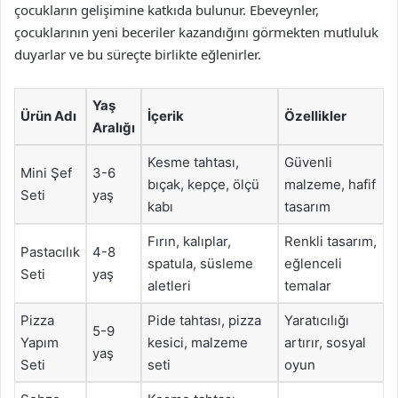
çocukların gelişimine katkıda bulunur. Ebeveynler,
çocuklarının yeni beceriler kazandığını görmekten mutluluk
duyarlar ve bu süreçte birlikte eğlenirler.
Yaş
Ürün Adı
İçerik
Özellikler
Aralığı
Kesme tahtası,
Güvenli
Mini Şef
3-6
bıçak, kepçe, ölçü
malzeme, hafif
Seti
yaş
kabı
tasarım
Fırın, kalıplar,
Renkli tasarım,
Pastacılık
4-8
spatula, süsleme
eğlenceli
Seti
yaş
aletleri
temalar
Pizza
Pide tahtası, pizza
Yaratıcılığı
5-9
Yapım
kesici, malzeme
artırır, sosyal
yaş
Seti
seti
oyun