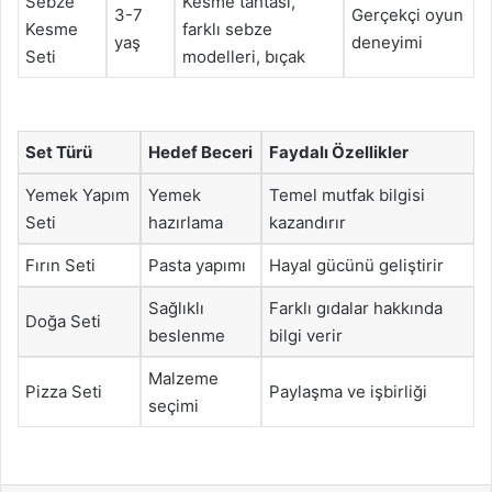
Sebze
Kesme tahtası,
3-7
Gerçekçi oyun
Kesme
farklı sebze
yaş
deneyimi
Seti
modelleri, bıçak
Set Türü
Hedef Beceri
Faydalı Özellikler
Yemek Yapım
Yemek
Temel mutfak bilgisi
Seti
hazırlama
kazandırır
Fırın Seti
Pasta yapımı
Hayal gücünü geliştirir
Sağlıklı
Farklı gıdalar hakkında
Doğa Seti
beslenme
bilgi verir
Malzeme
Pizza Seti
Paylaşma ve işbirliği
seçimi