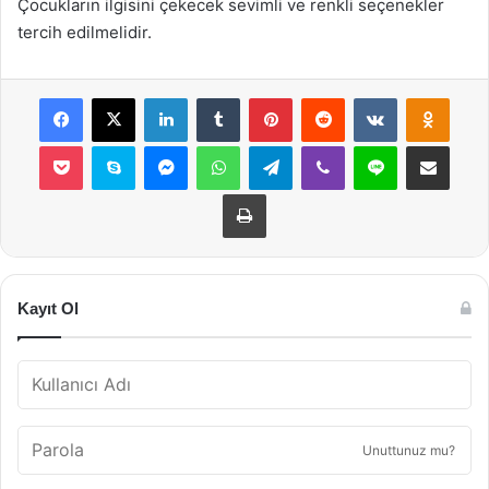
Çocukların ilgisini çekecek sevimli ve renkli seçenekler
tercih edilmelidir.
Facebook
X
LinkedIn
Tumblr
Pinterest
Reddit
VKontakte
Odnok
Pocket
Skype
Messenger
WhatsApp
Telegram
Viber
Line
E-Posta ile payla
Yazdır
Kayıt Ol
Unuttunuz mu?