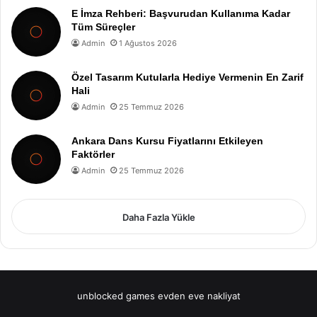
E İmza Rehberi: Başvurudan Kullanıma Kadar
Tüm Süreçler
Admin
1 Ağustos 2026
Özel Tasarım Kutularla Hediye Vermenin En Zarif
Hali
Admin
25 Temmuz 2026
Ankara Dans Kursu Fiyatlarını Etkileyen
Faktörler
Admin
25 Temmuz 2026
Daha Fazla Yükle
unblocked games
evden eve nakliyat