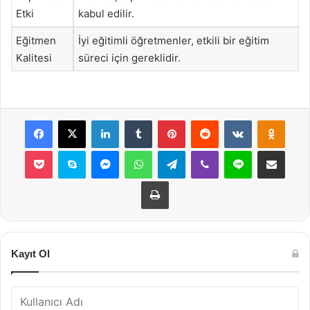
Etki
kabul edilir.
Eğitmen
İyi eğitimli öğretmenler, etkili bir eğitim
Kalitesi
süreci için gereklidir.
Facebook
X
LinkedIn
Tumblr
Pinterest
Reddit
VKontakte
Odnok
Pocket
Skype
Messenger
WhatsApp
Telegram
Viber
Line
E-Posta ile payla
Yazdır
Kayıt Ol