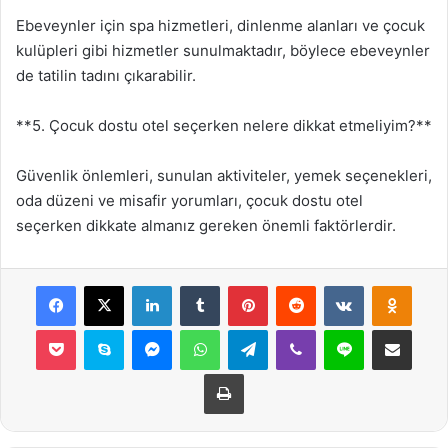
Ebeveynler için spa hizmetleri, dinlenme alanları ve çocuk
kulüpleri gibi hizmetler sunulmaktadır, böylece ebeveynler
de tatilin tadını çıkarabilir.
**5. Çocuk dostu otel seçerken nelere dikkat etmeliyim?**
Güvenlik önlemleri, sunulan aktiviteler, yemek seçenekleri,
oda düzeni ve misafir yorumları, çocuk dostu otel
seçerken dikkate almanız gereken önemli faktörlerdir.
Facebook
X
LinkedIn
Tumblr
Pinterest
Reddit
VKontakte
Odnok
Pocket
Skype
Messenger
WhatsApp
Telegram
Viber
Line
E-Posta ile payla
Yazdır