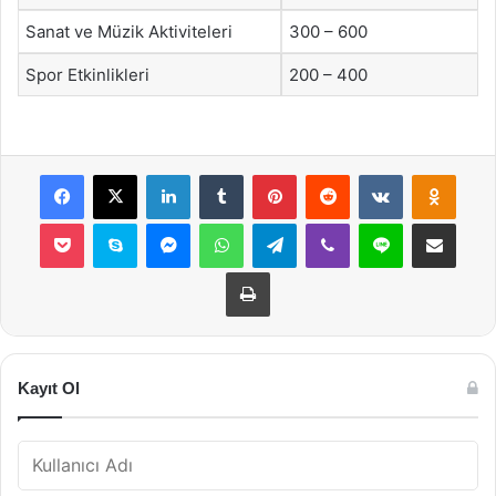
Sanat ve Müzik Aktiviteleri
300 – 600
Spor Etkinlikleri
200 – 400
Facebook
X
LinkedIn
Tumblr
Pinterest
Reddit
VKontakte
Odnok
Pocket
Skype
Messenger
WhatsApp
Telegram
Viber
Line
E-Posta ile payla
Yazdır
Kayıt Ol