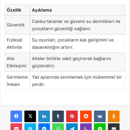
Özellik
Açıklama
Cankurtaranlar ve güvenli su derinlikleri ile
Güvenlik
çocukların güvenliği sağlanır.
Fiziksel
Su oyunları, çocukların kas gelişimini ve
Aktivite
dayanıklılığını artırır.
Aile
Aileler birlikte vakit geçirerek bağlarını
Etkileşimi
güçlendirir.
Serinleme
Yaz aylarında serinlemek için mükemmel bir
İmkanı
yerdir.
Facebook
X
LinkedIn
Tumblr
Pinterest
Reddit
VKontakte
Odnok
Pocket
Skype
Messenger
WhatsApp
Telegram
Viber
Line
E-Posta ile payla