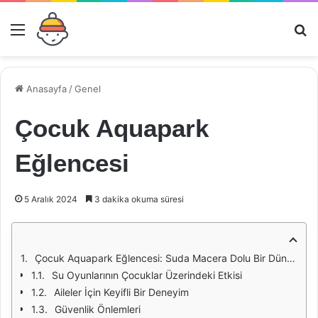
Menü
Ar
Anasayfa
/
Genel
Çocuk Aquapark
Eğlencesi
5 Aralık 2024
3 dakika okuma süresi
Çocuk Aquapark Eğlencesi: Suda Macera Dolu Bir Dünya
Su Oyunlarının Çocuklar Üzerindeki Etkisi
Aileler İçin Keyifli Bir Deneyim
Güvenlik Önlemleri