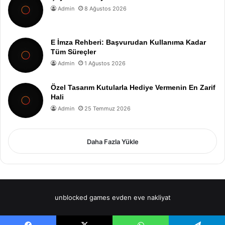
Admin
8 Ağustos 2026
E İmza Rehberi: Başvurudan Kullanıma Kadar
Tüm Süreçler
Admin
1 Ağustos 2026
Özel Tasarım Kutularla Hediye Vermenin En Zarif
Hali
Admin
25 Temmuz 2026
Daha Fazla Yükle
unblocked games
evden eve nakliyat