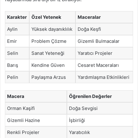
Karakter
Özel Yetenek
Maceralar
Aylin
Yüksek dayanıklılık
Doğa Keşfi
Emir
Problem Çözme
Gizemli Bulmacalar
Selin
Sanat Yeteneği
Yaratıcı Projeler
Barış
Kendine Güven
Cesaret Maceraları
Pelin
Paylaşma Arzus
Yardımlaşma Etkinlikleri
Macera
Öğrenilen Değerler
Orman Kaşifi
Doğa Sevgisi
Gizemli Hazine
İşbirliği
Renkli Projeler
Yaratıcılık