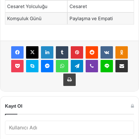
Cesaret Yolculuğu
Cesaret
Komşuluk Günü
Paylaşma ve Empati
Facebook
X
LinkedIn
Tumblr
Pinterest
Reddit
VKontakte
Odnok
Pocket
Skype
Messenger
WhatsApp
Telegram
Viber
Line
E-Posta ile payla
Yazdır
Kayıt Ol