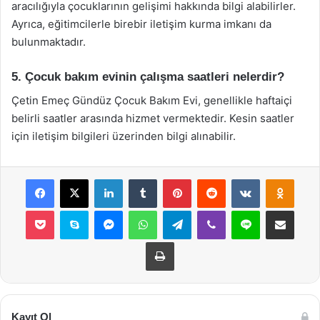
aracılığıyla çocuklarının gelişimi hakkında bilgi alabilirler.
Ayrıca, eğitimcilerle birebir iletişim kurma imkanı da
bulunmaktadır.
5. Çocuk bakım evinin çalışma saatleri nelerdir?
Çetin Emeç Gündüz Çocuk Bakım Evi, genellikle haftaiçi
belirli saatler arasında hizmet vermektedir. Kesin saatler
için iletişim bilgileri üzerinden bilgi alınabilir.
Facebook
X
LinkedIn
Tumblr
Pinterest
Reddit
VKontakte
Odnok
Pocket
Skype
Messenger
WhatsApp
Telegram
Viber
Line
E-Posta ile payla
Yazdır
Kayıt Ol