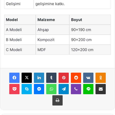
Gelişimi
gelişimine katkı.
Model
Malzeme
Boyut
A Modeli
Ahşap
90×190 cm
B Modeli
Kompozit
90×200 cm
C Modeli
MDF
120×200 cm
Facebook
X
LinkedIn
Tumblr
Pinterest
Reddit
VKontakte
Odnok
Pocket
Skype
Messenger
WhatsApp
Telegram
Viber
Line
E-Posta ile payla
Yazdır