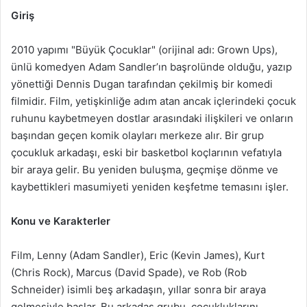
Giriş
2010 yapımı "Büyük Çocuklar" (orijinal adı: Grown Ups),
ünlü komedyen Adam Sandler’ın başrolünde olduğu, yazıp
yönettiği Dennis Dugan tarafından çekilmiş bir komedi
filmidir. Film, yetişkinliğe adım atan ancak içlerindeki çocuk
ruhunu kaybetmeyen dostlar arasındaki ilişkileri ve onların
başından geçen komik olayları merkeze alır. Bir grup
çocukluk arkadaşı, eski bir basketbol koçlarının vefatıyla
bir araya gelir. Bu yeniden buluşma, geçmişe dönme ve
kaybettikleri masumiyeti yeniden keşfetme temasını işler.
Konu ve Karakterler
Film, Lenny (Adam Sandler), Eric (Kevin James), Kurt
(Chris Rock), Marcus (David Spade), ve Rob (Rob
Schneider) isimli beş arkadaşın, yıllar sonra bir araya
gelmesiyle başlar. Bu arkadaş grubu, çocukluklarını