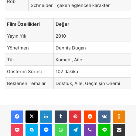
Rob
Schneider
çeken eğlenceli karakter
Film Özellikleri
Değer
Yayın Yılı
2010
Yönetmen
Dennis Dugan
Tür
Komedi, Aile
Gösterim Süresi
102 dakika
Beklenen Temalar
Dostluk, Aile, Geçmişin Önemi
Facebook
X
LinkedIn
Tumblr
Pinterest
Reddit
VKontakte
Odnok
Pocket
Skype
Messenger
WhatsApp
Telegram
Viber
Line
E-Posta ile payla