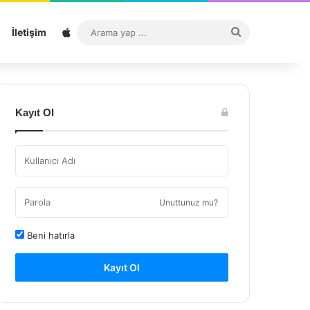
Sitemap
Arama
İletişim
yap
...
Kayıt Ol
Unuttunuz mu?
Beni hatırla
Kayıt Ol