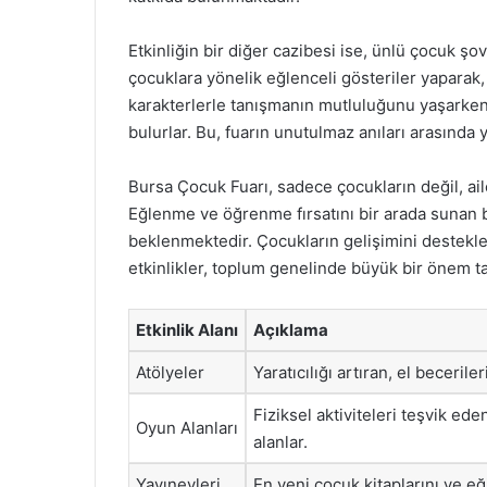
Etkinliğin bir diğer cazibesi ise, ünlü çocuk şovm
çocuklara yönelik eğlenceli gösteriler yaparak, 
karakterlerle tanışmanın mutluluğunu yaşarken, ar
bulurlar. Bu, fuarın unutulmaz anıları arasında ye
Bursa Çocuk Fuarı, sadece çocukların değil, ailel
Eğlenme ve öğrenme fırsatını bir arada sunan bu
beklenmektedir. Çocukların gelişimini destekl
etkinlikler, toplum genelinde büyük bir önem t
Etkinlik Alanı
Açıklama
Atölyeler
Yaratıcılığı artıran, el becerile
Fiziksel aktiviteleri teşvik ed
Oyun Alanları
alanlar.
Yayınevleri
En yeni çocuk kitaplarını ve eğit