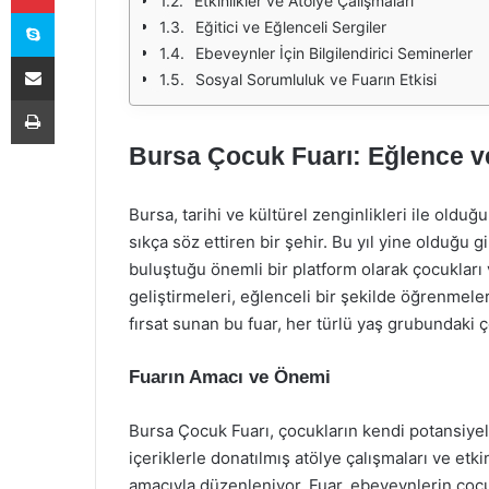
Etkinlikler ve Atölye Çalışmaları
Skype
Eğitici ve Eğlenceli Sergiler
Ebeveynler İçin Bilgilendirici Seminerler
E-Posta ile paylaş
Sosyal Sorumluluk ve Fuarın Etkisi
Yazdır
Bursa Çocuk Fuarı: Eğlence 
Bursa, tarihi ve kültürel zenginlikleri ile olduğ
sıkça söz ettiren bir şehir. Bu yıl yine olduğu
buluştuğu önemli bir platform olarak çocukları v
geliştirmeleri, eğlenceli bir şekilde öğrenmeler
fırsat sunan bu fuar, her türlü yaş grubundaki ç
Fuarın Amacı ve Önemi
Bursa Çocuk Fuarı, çocukların kendi potansiyell
içeriklerle donatılmış atölye çalışmaları ve etk
amacıyla düzenleniyor. Fuar, ebeveynlerin çocukl