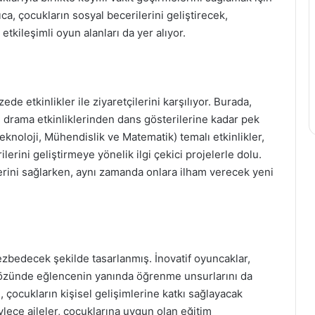
rıca, çocukların sosyal becerilerini geliştirecek,
etkileşimli oyun alanları da yer alıyor.
de etkinlikler ile ziyaretçilerini karşılıyor. Burada,
 drama etkinliklerinden dans gösterilerine kadar pek
eknoloji, Mühendislik ve Matematik) temalı etkinlikler,
erini geliştirmeye yönelik ilgi çekici projelerle dolu.
rini sağlarken, aynı zamanda onlara ilham verecek yeni
ezbedecek şekilde tasarlanmış. İnovatif oyuncaklar,
rın gözünde eğlencenin yanında öğrenme unsurlarını da
i, çocukların kişisel gelişimlerine katkı sağlayacak
ylece aileler, çocuklarına uygun olan eğitim