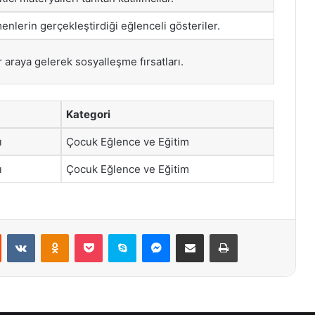
enlerin gerçekleştirdiği eğlenceli gösteriler.
r araya gelerek sosyalleşme fırsatları.
Kategori
ı
Çocuk Eğlence ve Eğitim
ı
Çocuk Eğlence ve Eğitim
st
Reddit
VKontakte
Odnoklassniki
Pocket
Skype
Messenger
E-Posta ile paylaş
Yazdır