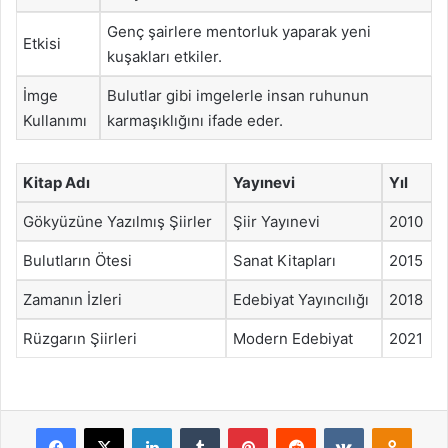
Genç şairlere mentorluk yaparak yeni
Etkisi
kuşakları etkiler.
İmge
Bulutlar gibi imgelerle insan ruhunun
Kullanımı
karmaşıklığını ifade eder.
Kitap Adı
Yayınevi
Yıl
Gökyüzüne Yazılmış Şiirler
Şiir Yayınevi
2010
Bulutların Ötesi
Sanat Kitapları
2015
Zamanın İzleri
Edebiyat Yayıncılığı
2018
Rüzgarın Şiirleri
Modern Edebiyat
2021
Facebook
X
LinkedIn
Tumblr
Pinterest
Reddit
VKontakte
Odnok