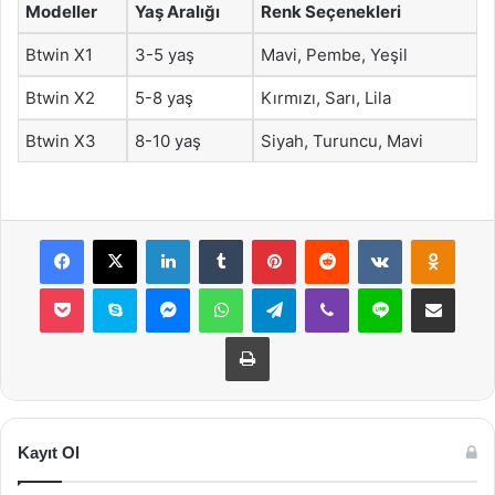
Modeller
Yaş Aralığı
Renk Seçenekleri
Btwin X1
3-5 yaş
Mavi, Pembe, Yeşil
Btwin X2
5-8 yaş
Kırmızı, Sarı, Lila
Btwin X3
8-10 yaş
Siyah, Turuncu, Mavi
Facebook
X
LinkedIn
Tumblr
Pinterest
Reddit
VKontakte
Odnok
Pocket
Skype
Messenger
WhatsApp
Telegram
Viber
Line
E-Posta ile payla
Yazdır
Kayıt Ol