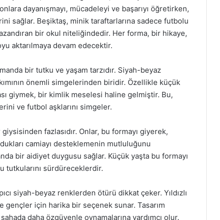
 onlara dayanışmayı, mücadeleyi ve başarıyı öğretirken,
ni sağlar. Beşiktaş, minik taraftarlarına sadece futbolu
zandıran bir okul niteliğindedir. Her forma, bir hikaye,
r boyu aktarılmaya devam edecektir.
zamanda bir tutku ve yaşam tarzıdır. Siyah-beyaz
akımının önemli simgelerinden biridir. Özellikle küçük
sı giymek, bir kimlik meselesi haline gelmiştir. Bu,
erini ve futbol aşklarını simgeler.
giysisinden fazlasıdır. Onlar, bu formayı giyerek,
 oldukları camiayı desteklemenin mutluluğunu
anda bir aidiyet duygusu sağlar. Küçük yaşta bu formayı
 tutkularını sürdüreceklerdir.
ıcı siyah-beyaz renklerden ötürü dikkat çeker. Yıldızlı
e gençler için harika bir seçenek sunar. Tasarım
ın sahada daha özgüvenle oynamalarına yardımcı olur.