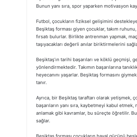
Bunun yanı sıra, spor yaparken motivasyon kayn
Futbol, çocukların fiziksel gelişimini destekley
Beşiktaş forması giyen çocuklar, takım ruhunu
fırsatı bulurlar. Birlikte antrenman yapmak, m
taşıyacakları değerli anılar biriktirmelerini sağla
Beşiktaş’ın tarihi başarıları ve köklü geçmişi, 
yönlendirmektedir. Takımın başarılarına tanıklı
heyecanını yaşarlar. Beşiktaş formasını giymek,
tanır.
Ayrıca, bir Beşiktaş taraftarı olarak yetişmek,
başarıların yanı sıra, kaybetmeyi kabul etme
anlamak gibi kavramlar, bu süreçte öğretilir. 
sağlar.
Beşiktaş forması çocukların hayal gücünü besler