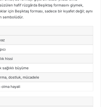
a süzülen hafif rüzgârda Beşiktaş formasını giymek,
lar için Beşiktaş forması, sadece bir kıyafet değil; aynı
ğin sembolüdür.
yaz
pıcı
lık hissi
k sağlıklı büyüme
arma, dostluk, mücadele
ı olma hayali