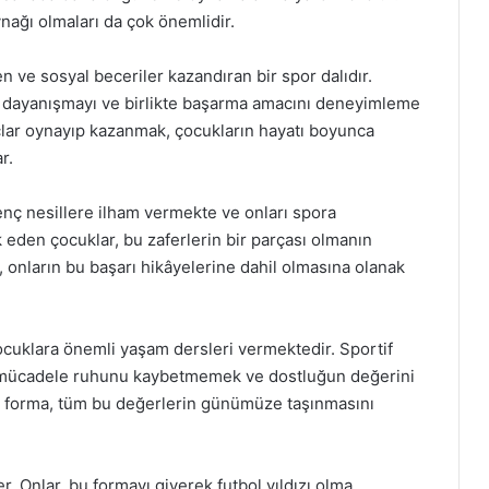
ağı olmaları da çok önemlidir.
en ve sosyal beceriler kazandıran bir spor dalıdır.
, dayanışmayı ve birlikte başarma amacını deneyimleme
açlar oynayıp kazanmak, çocukların hayatı boyunca
r.
genç nesillere ilham vermekte ve onları spora
k eden çocuklar, bu zaferlerin bir parçası olmanın
 onların bu başarı hikâyelerine dahil olmasına olanak
 çocuklara önemli yaşam dersleri vermektedir. Sportif
k, mücadele ruhunu kaybetmemek ve dostluğun değerini
Bu forma, tüm bu değerlerin günümüze taşınmasını
. Onlar, bu formayı giyerek futbol yıldızı olma