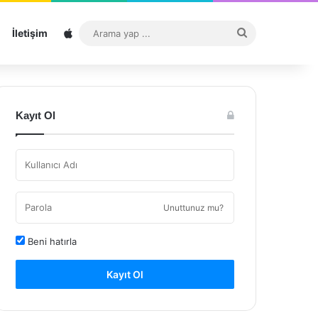
Sitemap
Arama
İletişim
yap
...
Kayıt Ol
Unuttunuz mu?
Beni hatırla
Kayıt Ol