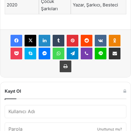
Çocuk
2020
Yazar, Şarkıcı, Besteci
Şarkıları
Facebook
X
LinkedIn
Tumblr
Pinterest
Reddit
VKontakte
Odnok
Pocket
Skype
Messenger
WhatsApp
Telegram
Viber
Line
E-Posta ile payla
Yazdır
Kayıt Ol
Unuttunuz mu?