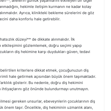
ri**, ailelerin günlük yaşamlarını etkileyen bir diğer
anmadığını, hekimle iletişim kurmanın ne kadar kolay
nmalıdır. Ayrıca, klinikteki bekleme sürelerini de göz
ni daha konforlu hale getirebilir.
atsızlık düzeyi** de dikkate alınmalıdır. İlk
etkileşimini gözlemlemek, doğru seçimi yapıp
cukların diş hekimine karşı duydukları güven, tedavi
belirtilen kriterlere dikkat etmek, çocuğunuzun diş
erimli hale getirmek açısından büyük önem taşımaktadır.
 farklılık gösterir. Bu nedenle, doğru diş hekimini
 ihtiyaçlarını göz önünde bulundurmayı unutmayın.
ilmesi gereken unsurlar, ebeveynlerin çocuklarının diş
ük önem taşır. Öncelikle, diş hekiminin uzmanlık alanı,