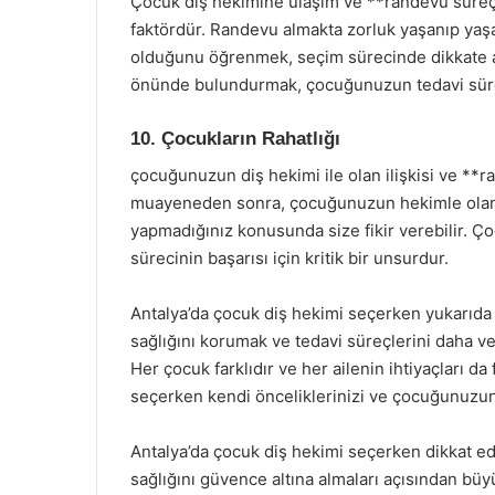
Çocuk diş hekimine ulaşım ve **randevu süreçle
faktördür. Randevu almakta zorluk yaşanıp yaş
olduğunu öğrenmek, seçim sürecinde dikkate alı
önünde bulundurmak, çocuğunuzun tedavi süreci
10. Çocukların Rahatlığı
çocuğunuzun diş hekimi ile olan ilişkisi ve **rah
muayeneden sonra, çocuğunuzun hekimle olan 
yapmadığınız konusunda size fikir verebilir. Ço
sürecinin başarısı için kritik bir unsurdur.
Antalya’da çocuk diş hekimi seçerken yukarıda 
sağlığını korumak ve tedavi süreçlerini daha v
Her çocuk farklıdır ve her ailenin ihtiyaçları da
seçerken kendi önceliklerinizi ve çocuğunuzun
Antalya’da çocuk diş hekimi seçerken dikkat ed
sağlığını güvence altına almaları açısından büy