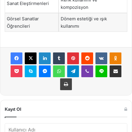
Sanat Eleştirmenleri
kompozisyon
Görsel Sanatlar
Dönem estetiği ve ışık
Öğrencileri
kullanımı
Facebook
X
LinkedIn
Tumblr
Pinterest
Reddit
VKontakte
Odnok
Pocket
Skype
Messenger
WhatsApp
Telegram
Viber
Line
E-Posta ile payla
Yazdır
Kayıt Ol