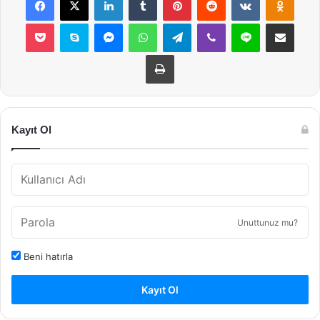
Pocket
Skype
Messenger
WhatsApp
Telegram
Viber
Line
E-Posta ile payla
Yazdır
Kayıt Ol
Unuttunuz mu?
Beni hatırla
Kayıt Ol