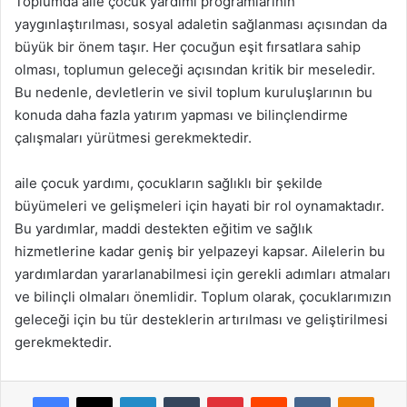
Toplumda aile çocuk yardımı programlarının
yaygınlaştırılması, sosyal adaletin sağlanması açısından da
büyük bir önem taşır. Her çocuğun eşit fırsatlara sahip
olması, toplumun geleceği açısından kritik bir meseledir.
Bu nedenle, devletlerin ve sivil toplum kuruluşlarının bu
konuda daha fazla yatırım yapması ve bilinçlendirme
çalışmaları yürütmesi gerekmektedir.
aile çocuk yardımı, çocukların sağlıklı bir şekilde
büyümeleri ve gelişmeleri için hayati bir rol oynamaktadır.
Bu yardımlar, maddi destekten eğitim ve sağlık
hizmetlerine kadar geniş bir yelpazeyi kapsar. Ailelerin bu
yardımlardan yararlanabilmesi için gerekli adımları atmaları
ve bilinçli olmaları önemlidir. Toplum olarak, çocuklarımızın
geleceği için bu tür desteklerin artırılması ve geliştirilmesi
gerekmektedir.
Facebook
X
LinkedIn
Tumblr
Pinterest
Reddit
VKontakte
Odnok