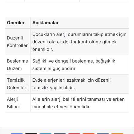
Öneriler
Açıklamalar
Çocukların alerji durumlarını takip etmek için
Düzenli
düzenli olarak doktor kontrolüne gitmek
Kontroller
önemlidir.
Beslenme
Sağlıklı ve dengeli beslenme, bağışıklık
Düzeni
sistemini güçlendirir.
Temizlik
Evde alerjenleri azaltmak için düzenli
Önlemleri
temizlik yapılmalıdır.
Alerji
Ailelerin alerji belirtilerini tanıması ve erken
Bilinci
müdahale etmesi önemlidir.
Facebook
X
LinkedIn
Tumblr
Pinterest
Reddit
VKontakte
Odnok