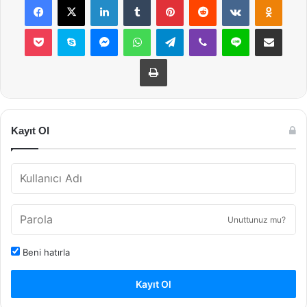
Pocket
Skype
Messenger
WhatsApp
Telegram
Viber
Line
E-Posta ile payla
Yazdır
Kayıt Ol
Unuttunuz mu?
Beni hatırla
Kayıt Ol